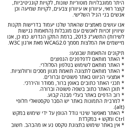
היתר ממוגבלויות מוטוריות שונות, לקויות קוגניטיביות,
קוצר רואי, עיוורון או עיוורון צבעים, לקויות שמיעה וכן
אנשים בני הגיל השלישי.
אנו עושים מאמצים שהאתר שלנו יעמוד בדרישות תקנות
שיוויון זכויות לאנשים עם מוגבלות (התאמות נגישות
לשירות) התשע"ג 2013, ברמת התקן הנדרש. כמו כן, אנו
מיישמים את המלצות מסמך WCAG2.0 מאת ארגון W3C.
תיקונים והתאמות שבוצעו:
* האתר מותאם לדפדפנים הנפוצים
* האתר מותאם לשימוש בטלפון הסלולרי.
* האתר מותאם לתצוגה תואמת מגוון מסכים ורזולוציות.
* אמצעי הניווט באתר פשוטים וברורים.
* תכני האתר כתובים באופן ברור, מסודר והיררכי.
* תוכן האתר כתוב בשפה פשוטה וברורה.
* רוב הדפים באתר בעלי מבנה קבוע.
* למרבית התמונות באתר יש הסבר טקסטואלי חלופי
(alt).
* האתר מאפשר שינוי גודל הגופן על ידי שימוש במקש
Ctrl ומקש + במקלדת
* אין באתר שימוש בתצוגת טקסט נע או מהבהב. חשוב